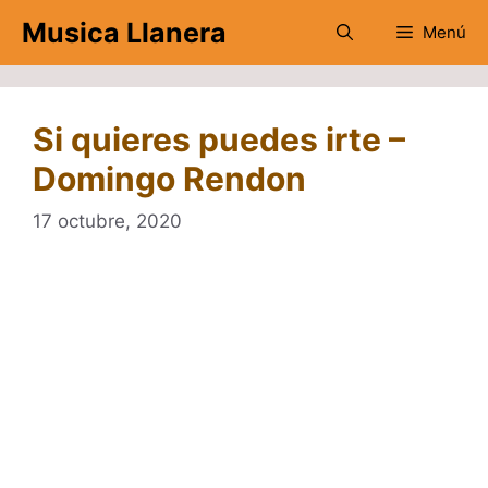
Saltar
Musica Llanera
Menú
al
contenido
Si quieres puedes irte –
Domingo Rendon
17 octubre, 2020