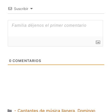
Suscribir
0
COMENTARIOS
Categorías
- Cantantes de música llanera
,
Domingo