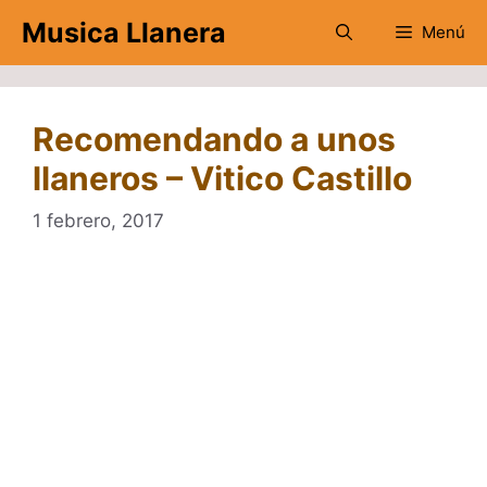
Saltar
Musica Llanera
Menú
al
contenido
Recomendando a unos
llaneros – Vitico Castillo
1 febrero, 2017