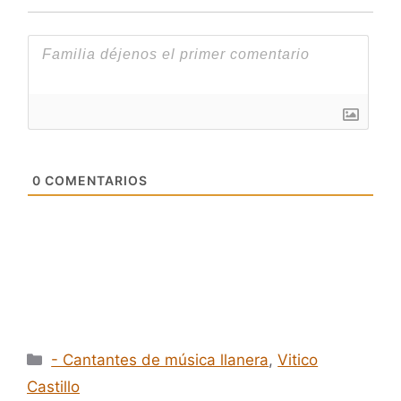
0
COMENTARIOS
Categorías
- Cantantes de música llanera
,
Vitico
Castillo