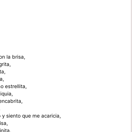
n la brisa,
rita,
ta,
a,
 estrellita,
iquia,
encabrita,
,
 y siento que me acaricia,
isa,
nita,