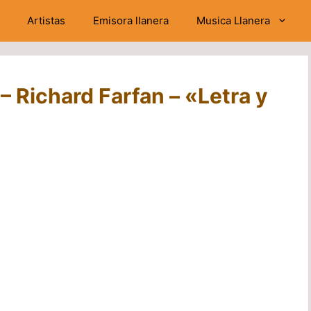
Artistas
Emisora llanera
Musica Llanera
 Richard Farfan – «Letra y