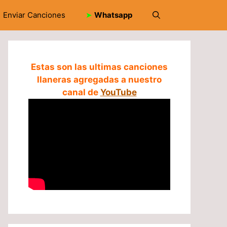
Enviar Canciones
➤
Whatsapp
Estas son las ultimas canciones
llaneras agregadas a nuestro
canal de
YouTube