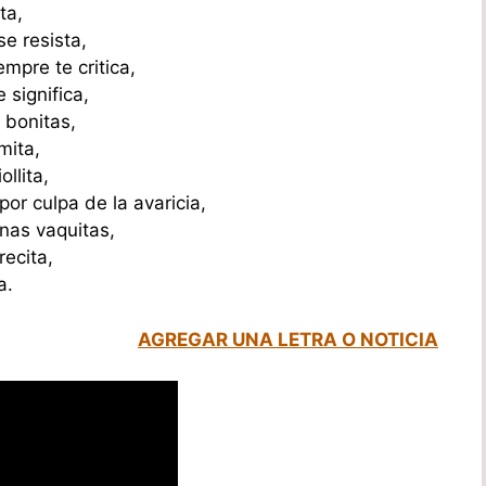
ta,
e resista,
mpre te critica,
 significa,
 bonitas,
mita,
llita,
or culpa de la avaricia,
nas vaquitas,
ecita,
a.
AGREGAR UNA LETRA O NOTICIA