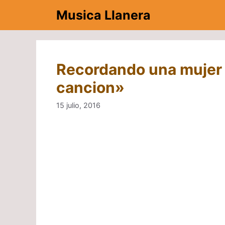
Saltar
Musica Llanera
al
contenido
Recordando una mujer –
cancion»
15 julio, 2016