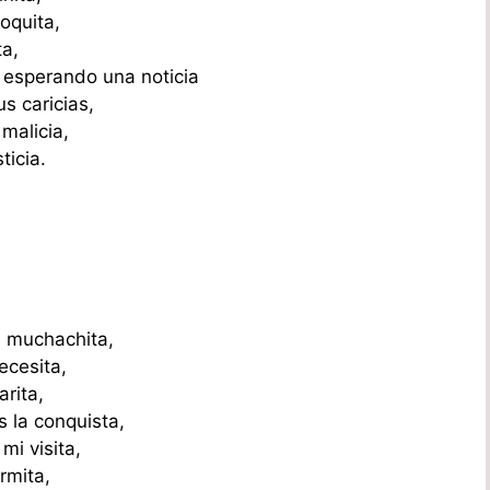
oquita,
ta,
 esperando una noticia
s caricias,
 malicia,
ticia.
i muchachita,
ecesita,
arita,
s la conquista,
mi visita,
rmita,