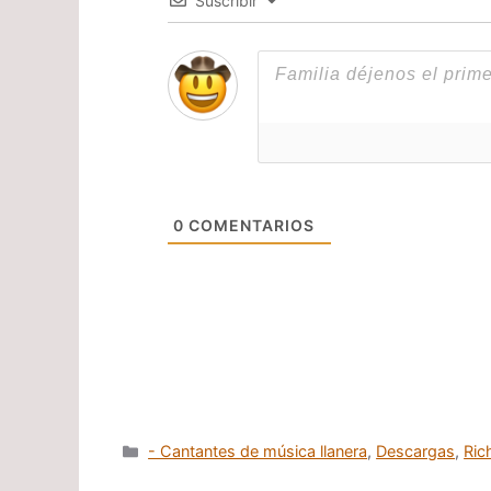
Suscribir
0
COMENTARIOS
Categorías
- Cantantes de música llanera
,
Descargas
,
Ric