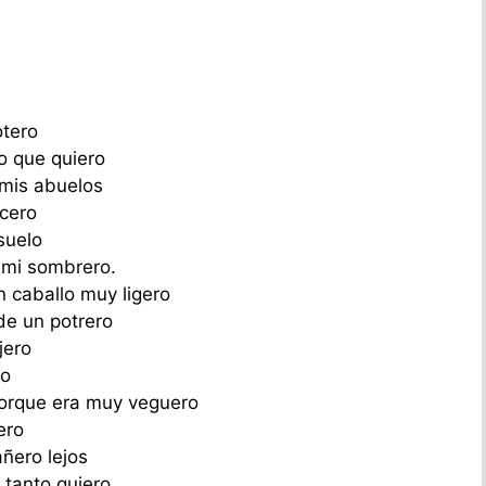
otero
o que quiero
 mis abuelos
ncero
suelo
 mi sombrero.
un caballo muy ligero
de un potrero
jero
ro
 porque era muy veguero
ero
ñero lejos
 tanto quiero.