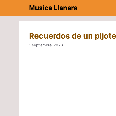
Saltar
Musica Llanera
al
contenido
Recuerdos de un pijot
1 septiembre, 2023