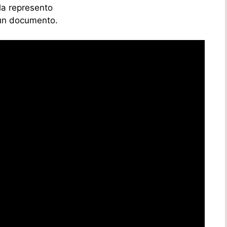
la represento
un documento.