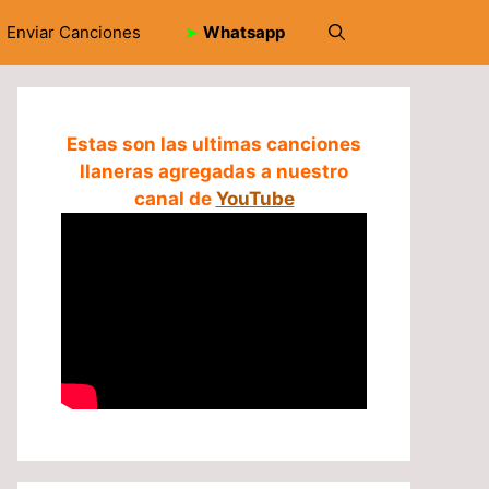
Enviar Canciones
➤
Whatsapp
Estas son las ultimas canciones
llaneras agregadas a nuestro
canal de
YouTube