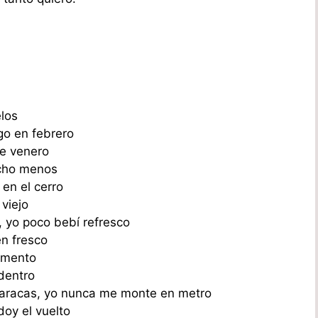
los
go en febrero
de venero
ucho menos
 en el cerro
viejo
, yo poco bebí refresco
en fresco
lemento
adentro
 caracas, yo nunca me monte en metro
doy el vuelto