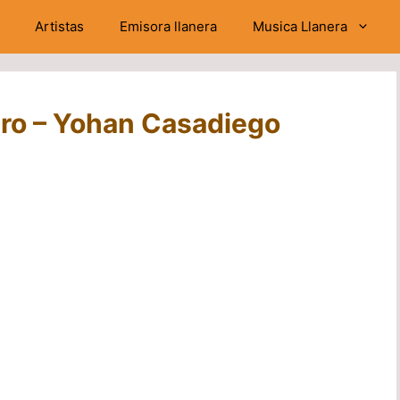
Artistas
Emisora llanera
Musica Llanera
ero – Yohan Casadiego