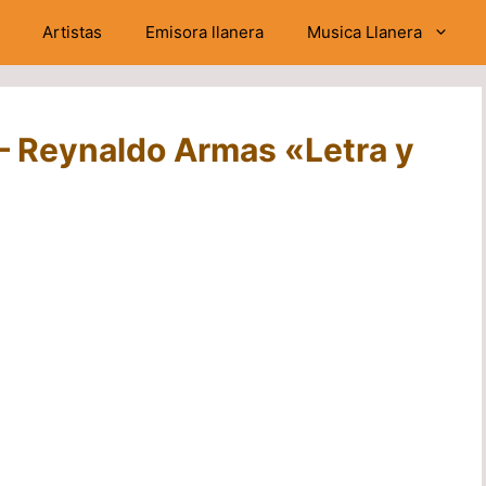
Artistas
Emisora llanera
Musica Llanera
– Reynaldo Armas «Letra y