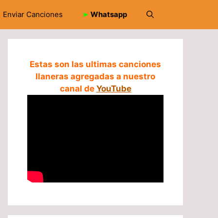
Enviar Canciones
➤
Whatsapp
Estas son las ultimas canciones
llaneras agregadas a nuestro
canal de
YouTube