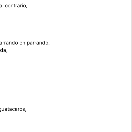
l contrario,
parrando en parrando,
ida,
guatacaros,