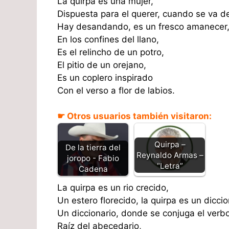
La quirpa es una mujer,
Dispuesta para el querer, cuando se va 
Hay desandando, es un fresco amanecer
En los confines del llano,
Es el relincho de un potro,
El pitio de un orejano,
Es un coplero inspirado
Con el verso a flor de labios.
☛ Otros usuarios también visitaron:
Quirpa –
De la tierra del
Reynaldo Armas –
joropo - Fabio
“Letra”
Cadena
La quirpa es un rio crecido,
Un estero florecido, la quirpa es un diccio
Un diccionario, donde se conjuga el verbo
Raíz del abecedario,