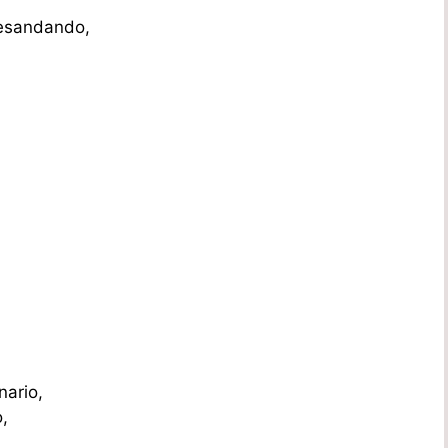
desandando,
,
nario,
,