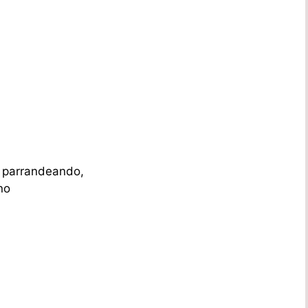
 parrandeando,
no