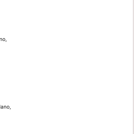
no,
lano,