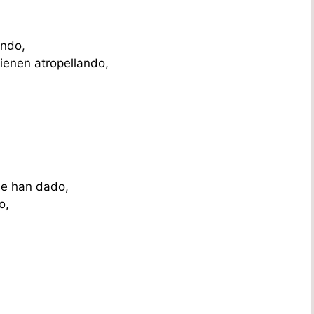
ando,
ienen atropellando,
me han dado,
o,