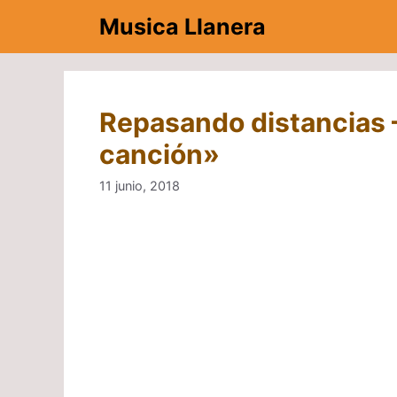
Saltar
Musica Llanera
al
contenido
Repasando distancias 
canción»
11 junio, 2018