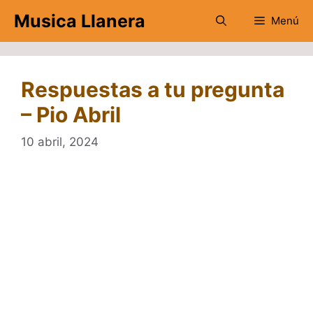
Saltar
Musica Llanera
Menú
al
contenido
Respuestas a tu pregunta
– Pio Abril
10 abril, 2024