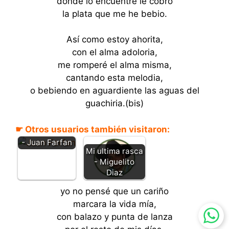
donde lo encuentre le cobro
la plata que me he bebio.
Así como estoy ahorita,
con el alma adoloria,
me romperé el alma misma,
cantando esta melodia,
o bebiendo en aguardiente las aguas del
guachiria.(bis)
☛ Otros usuarios también visitaron:
Adios Arauca
- Juan Farfan
Mi ultima rasca
- Miguelito
Diaz
yo no pensé que un cariño
marcara la vida mía,
con balazo y punta de lanza