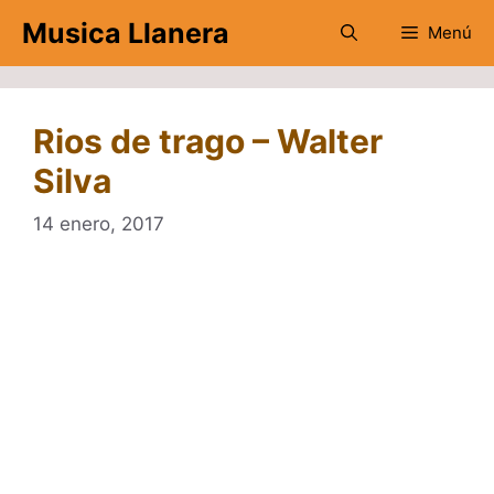
Saltar
Musica Llanera
Menú
al
contenido
Rios de trago – Walter
Silva
14 enero, 2017