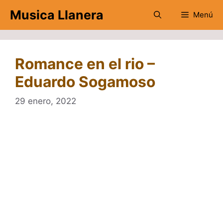
Saltar
Musica Llanera
Menú
al
contenido
Romance en el rio –
Eduardo Sogamoso
29 enero, 2022