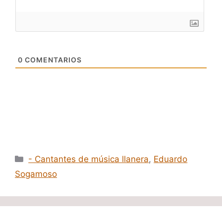
0
COMENTARIOS
Categorías
- Cantantes de música llanera
,
Eduardo
Sogamoso