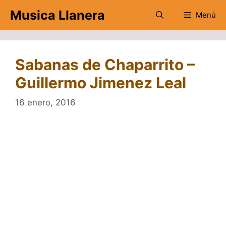
Saltar
Musica Llanera
Menú
al
contenido
Sabanas de Chaparrito –
Guillermo Jimenez Leal
16 enero, 2016