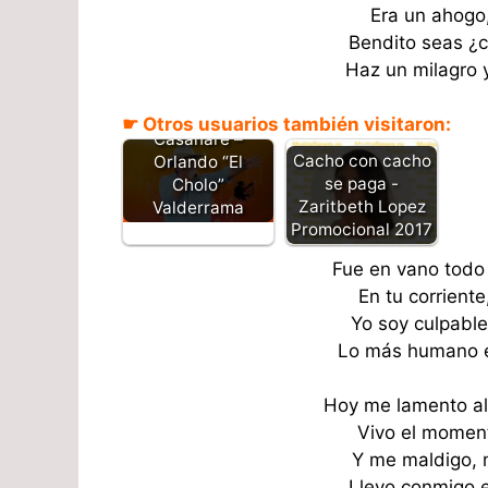
Era un ahogo,
Bendito seas ¿c
Haz un milagro y
Portuguesa y
☛ Otros usuarios también visitaron:
Casanare –
Cacho con cacho
Orlando “El
se paga -
Cholo”
Zaritbeth Lopez
Valderrama
Promocional 2017
Fue en vano todo
En tu corrient
Yo soy culpable 
Lo más humano er
Hoy me lamento al
Vivo el momen
Y me maldigo, 
Llevo conmigo e