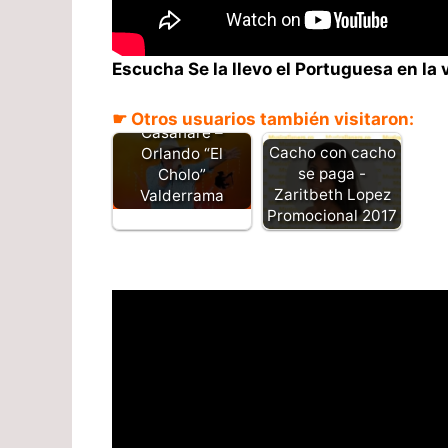
Escucha Se la llevo el Portuguesa en la
Portuguesa y
☛ Otros usuarios también visitaron:
Casanare –
Cacho con cacho
Orlando “El
se paga -
Cholo”
Zaritbeth Lopez
Valderrama
Promocional 2017