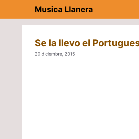
Saltar
Musica Llanera
al
contenido
Se la llevo el Portugue
20 diciembre, 2015