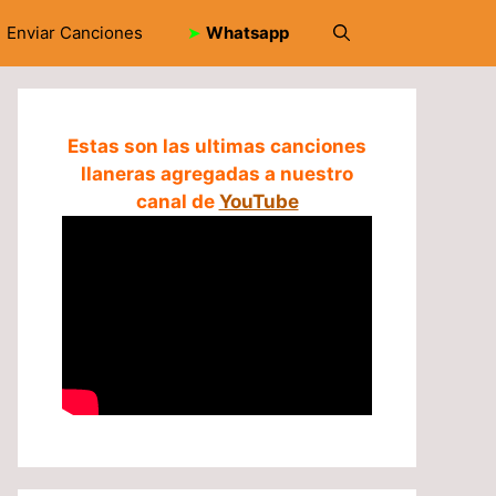
Enviar Canciones
➤
Whatsapp
Estas son las ultimas canciones
llaneras agregadas a nuestro
canal de
YouTube