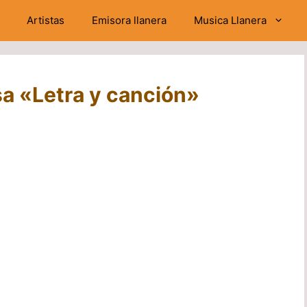
Artistas
Emisora llanera
Musica Llanera
sa «Letra y canción»