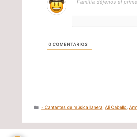
0
COMENTARIOS
Categorías
- Cantantes de música llanera
,
Ali Cabello
,
Arm