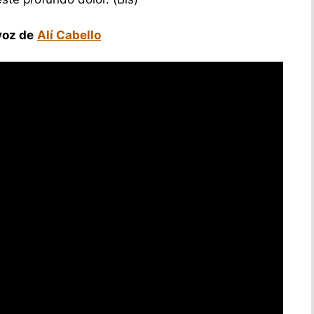
voz de
Alí Cabello