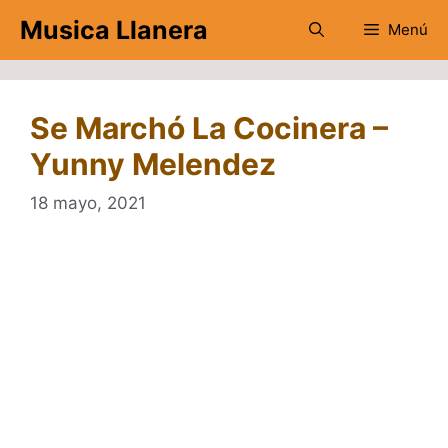
Saltar
Musica Llanera
Menú
al
contenido
Se Marchó La Cocinera –
Yunny Melendez
18 mayo, 2021