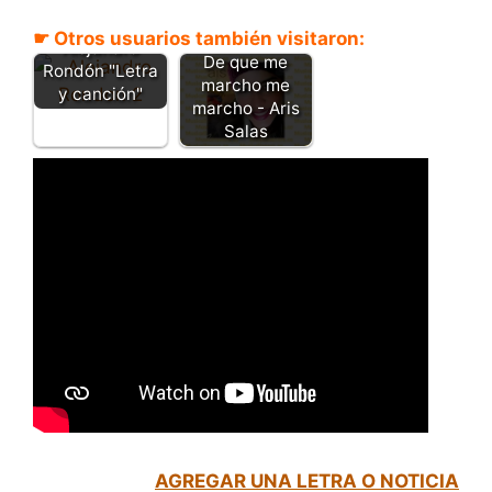
Como la brisa y
el rio -
☛ Otros usuarios también visitaron:
Alejandro
De que me
Rondón "Letra
marcho me
y canción"
marcho - Aris
Salas
AGREGAR UNA LETRA O NOTICIA