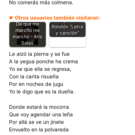
No comerás más colmena.
Como la brisa y
el rio -
☛ Otros usuarios también visitaron:
Alejandro
De que me
Rondón "Letra
marcho me
y canción"
marcho - Aris
Salas
Le alzó la pierna y se fue
A la yegua ponche he crema
Yo se que ella se regresa,
Con la carita risueña
Por en noches de jugu
Yo le digo que es la dueña.
Donde estará la mocorra
Que voy agendar una leña
Por allá se ve un jinete
Envuelto en la polvareda