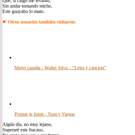
Que, si caigo me levanto,
Sin andar tomando miche,
Este guayabo lo mato.
☛ Otros usuarios también visitaron:
Mujer canalla - Walter Silva – “Letra y cancion”
Porque te fuiste - Nancy Vargas
Algún día, no muy lejano,
Superaré este fracaso,