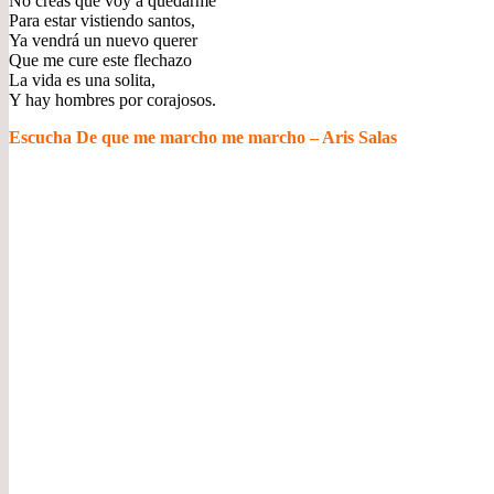
No creas que voy a quedarme
Para estar vistiendo santos,
Ya vendrá un nuevo querer
Que me cure este flechazo
La vida es una solita,
Y hay hombres por corajosos.
Escucha De que me marcho me marcho – Aris Salas