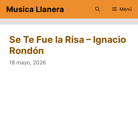
Saltar
Musica Llanera
Menú
al
contenido
Se Te Fue la Risa – Ignacio
Rondón
18 mayo, 2026