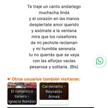
Te traje un canto andariego
muchacha linda
y el corazón en las manos
despiertate amor querido
y asómate a la ventana
mira que los ruiseñores
de mi pechote reclaman
y mi humilde serenata
tu no querrás que se vaya
con las alforjas vacías
pesarosa y solitaria. (Bis)
☛ Otros usuarios también visitaron:
Aquí esta el
Cardenalito -
El romantico
Reynaldo
llanero -
Armas
Ignacio Rondon