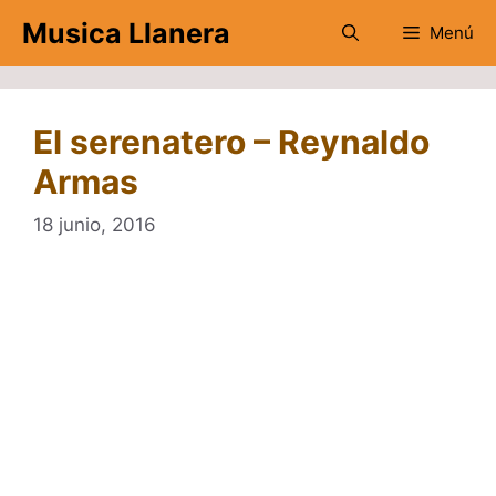
Saltar
Musica Llanera
Menú
al
contenido
El serenatero – Reynaldo
Armas
18 junio, 2016