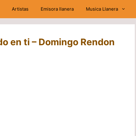
Artistas
Emisora llanera
Musica Llanera
o en ti – Domingo Rendon