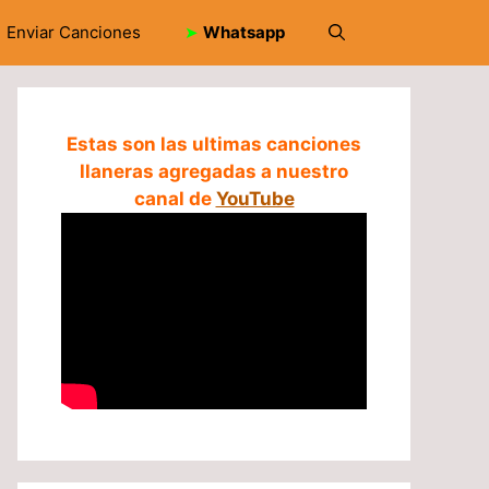
Enviar Canciones
➤
Whatsapp
Estas son las ultimas canciones
llaneras agregadas a nuestro
canal de
YouTube