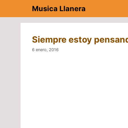
Saltar
Musica Llanera
al
contenido
Siempre estoy pensand
6 enero, 2016