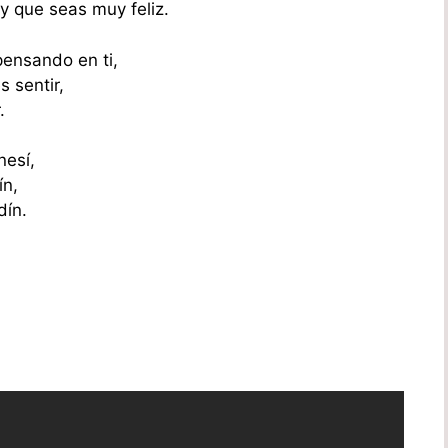
y que seas muy feliz.
ensando en ti,
 sentir,
.
nesí,
ín,
dín.