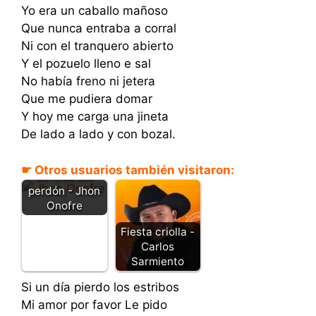
Yo era un caballo mañoso
Que nunca entraba a corral
Ni con el tranquero abierto
Y el pozuelo lleno e sal
No había freno ni jetera
Que me pudiera domar
Y hoy me carga una jineta
De lado a lado y con bozal.
☛ Otros usuarios también visitaron:
La cruz del
perdón - Jhon
Onofre
Fiesta criolla -
Carlos
Sarmiento
Si un día pierdo los estribos
Mi amor por favor Le pido