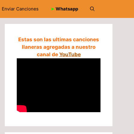
Enviar Canciones
➤
Whatsapp
Estas son las ultimas canciones
llaneras agregadas a nuestro
canal de
YouTube