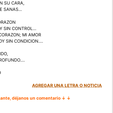
EN SU CARA,
ME SANAS…
CORAZON
 Y SIN CONTROL…
 CORAZON; MI AMOR
Y SIN CONDICION….
NDO,
PROFUNDO….
O
AGREGAR UNA LETRA O NOTICIA
tante, déjanos un comentario ↓ ↓