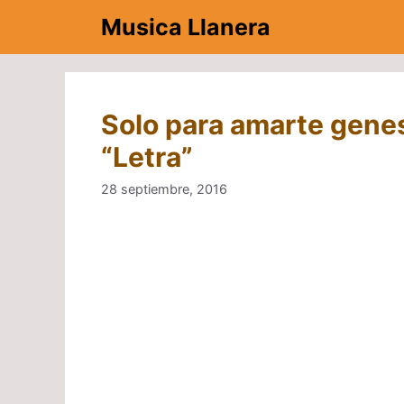
Saltar
Musica Llanera
al
contenido
Solo para amarte gene
“Letra”
28 septiembre, 2016