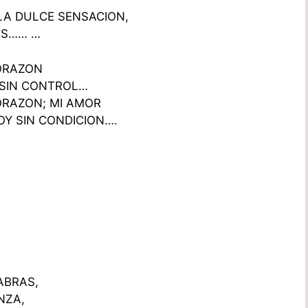
LA DULCE SENSACION,
SS…… …
CORAZON
 SIN CONTROL…
ORAZON; MI AMOR
Y SIN CONDICION….
ABRAS,
NZA,