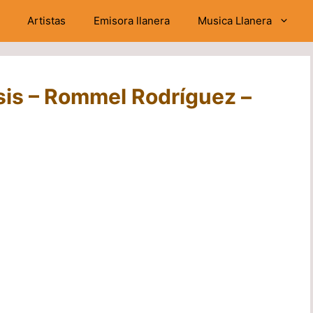
Artistas
Emisora llanera
Musica Llanera
sis – Rommel Rodríguez –