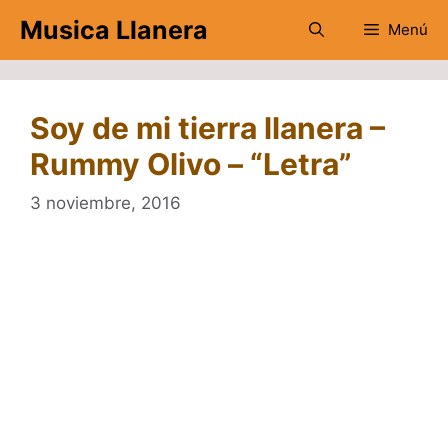
Saltar
Musica Llanera
Menú
al
contenido
Soy de mi tierra llanera –
Rummy Olivo – “Letra”
3 noviembre, 2016