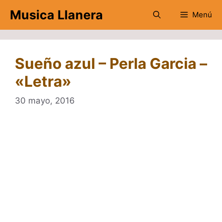
Saltar
Musica Llanera
Menú
al
contenido
Sueño azul – Perla Garcia –
«Letra»
30 mayo, 2016