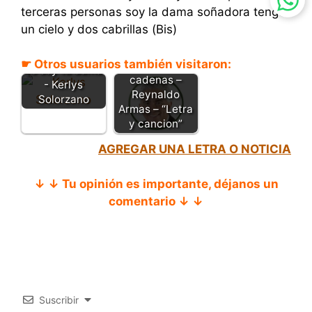
terceras personas soy la dama soñadora tengo
un cielo y dos cabrillas (Bis)
☛ Otros usuarios también visitaron:
Rompiendo
Yo soy tu dama
cadenas –
- Kerlys
Reynaldo
Solorzano
Armas – “Letra
y cancion”
AGREGAR UNA LETRA O NOTICIA
↓ ↓ Tu opinión es importante, déjanos un
comentario ↓ ↓
Suscribir