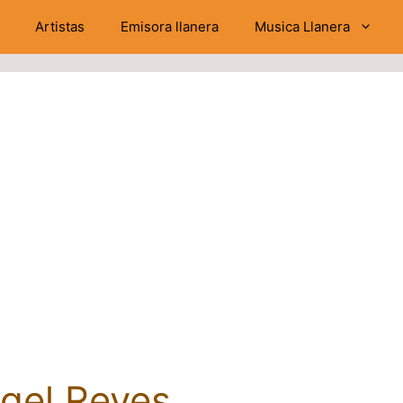
Artistas
Emisora llanera
Musica Llanera
gel Reyes