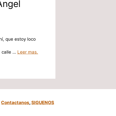
Angel
í, que estoy loco
a
o calle …
Leer mas.
,
Contactanos
,
SIGUENOS