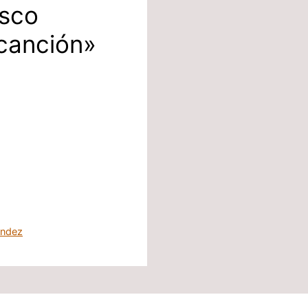
isco
canción»
andez