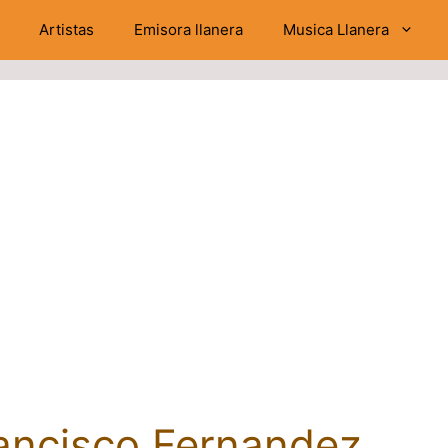
Artistas
Emisora llanera
Musica Llanera
ancisco Fernandez