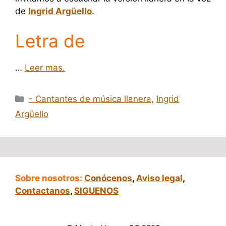
de
Ingrid Argüello
.
Letra de
…
Leer mas.
Categorías
- Cantantes de música llanera
,
Ingrid
Argüello
Sobre nosotros:
Conócenos
,
Aviso legal
,
Contactanos
,
SIGUENOS