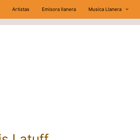
Artistas
Emisora llanera
Musica Llanera
s Latuff