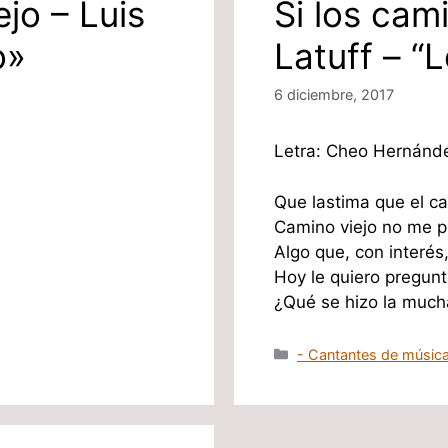
jo – Luis
Si los cam
o»
Latuff – “
6 diciembre, 2017
Letra: Cheo Hernánde
Que lastima que el c
Camino viejo no me p
Algo que, con interés
Hoy le quiero pregunt
¿Qué se hizo la muc
Categorías
- Cantantes de música