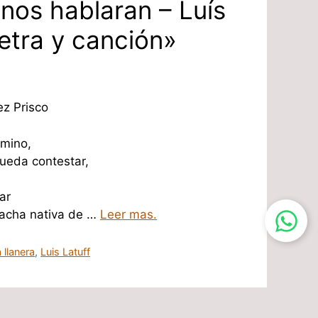
inos hablaran – Luís
Letra y canción»
z Prisco
amino,
ueda contestar,
,
ar
hacha nativa de …
Leer mas.
 llanera
,
Luis Latuff