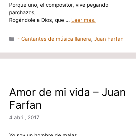
Porque uno, el compositor, vive pegando
parchazos,
Rogándole a Dios, que …
Leer mas.
Categorías
- Cantantes de música llanera
,
Juan Farfan
Amor de mi vida – Juan
Farfan
4 abril, 2017
Yo soy un hombre de malas,