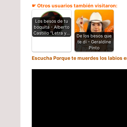
☛ Otros usuarios también visitaron:
Los besos de tu
boquita - Alberto
Castillo “Letra y…
De los besos que
te di - Geraldine
Pinto
Escucha Porque te muerdes los labios e