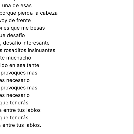
n una de esas
porque pierda la cabeza
oy de frente
si es que me besas
ue desafío
, desafío interesante
os rosaditos insinuantes
ste muchacho
ido en asaltante
 provoques mas
es necesario
 provoques mas
es necesario
que tendrás
a entre tus labios
que tendrás
 entre tus labios.