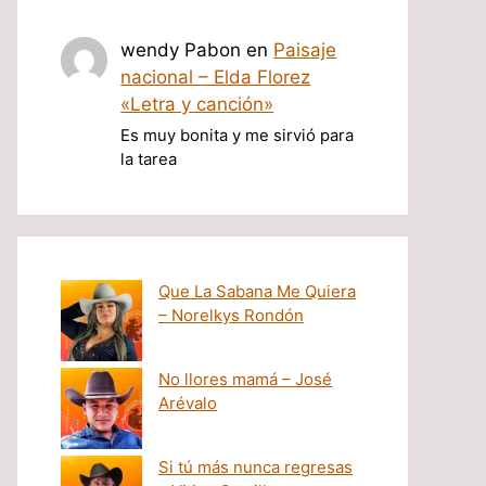
wendy Pabon
en
Paisaje
nacional – Elda Florez
«Letra y canción»
Es muy bonita y me sirvió para
la tarea
Que La Sabana Me Quiera
– Norelkys Rondón
No llores mamá – José
Arévalo
Si tú más nunca regresas