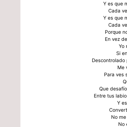
Y es que m
Cada ve
Y es que m
Cada ve
Porque no
En vez de
Yo 
Si e
Descontrolado 
Me v
Para ves 
Q
Que desafío
Entre tus labi
Y e
Convert
No me
No 