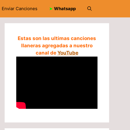
Enviar Canciones
➤
Whatsapp
Estas son las ultimas canciones
llaneras agregadas a nuestro
canal de
YouTube