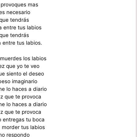
 provoques mas
es necesario
que tendrás
a entre tus labios
que tendrás
 entre tus labios.
 muerdes los labios
z que yo te veo
ue siento el deseo
beso imaginario
e lo haces a diario
z que te provoca
e lo haces a diario
z que te provoca
 entregas tu boca
 morder tus labios
no respondo