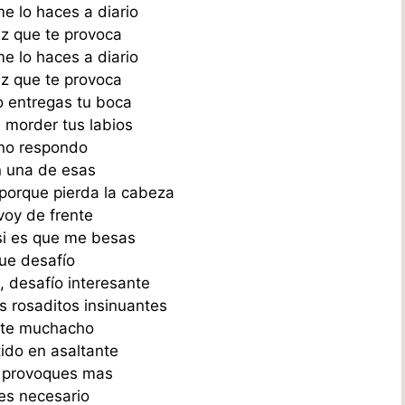
e lo haces a diario
z que te provoca
e lo haces a diario
z que te provoca
 entregas tu boca
 morder tus labios
no respondo
n una de esas
porque pierda la cabeza
oy de frente
si es que me besas
ue desafío
, desafío interesante
os rosaditos insinuantes
ste muchacho
ido en asaltante
 provoques mas
es necesario