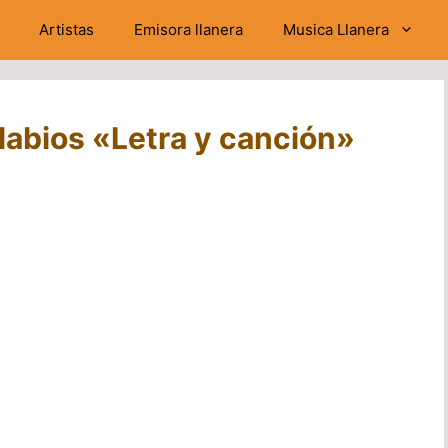
Artistas
Emisora llanera
Musica Llanera
labios «Letra y canción»