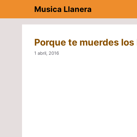
Saltar
Musica Llanera
al
contenido
Porque te muerdes los 
1 abril, 2016