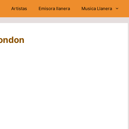
Artistas
Emisora llanera
Musica Llanera
Rondon