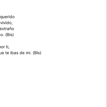
 querido
vivido,
extraño
o. (Bis)
r ti,
e te ibas de mi. (BIs)