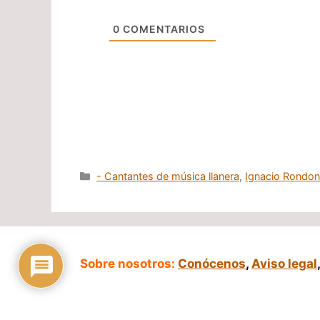
0
COMENTARIOS
Categorías
- Cantantes de música llanera
,
Ignacio Rondo
Sobre nosotros:
Conócenos
,
Aviso legal