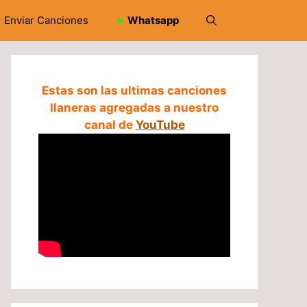
Enviar Canciones
➤
Whatsapp
Estas son las ultimas canciones
llaneras agregadas a nuestro
canal de
YouTube