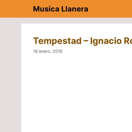
Saltar
Musica Llanera
al
contenido
Tempestad – Ignacio 
18 enero, 2016