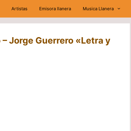
Artistas
Emisora llanera
Musica Llanera
 – Jorge Guerrero «Letra y