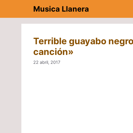
Saltar
Musica Llanera
al
contenido
Terrible guayabo negro
canción»
22 abril, 2017