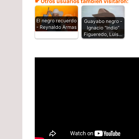
☛ Otros usuarios también visitaron:
El negro recuerdo
Guayabo negro -
- Reynaldo Armas
Ignacio "Indio"
Figueredo, Luis…