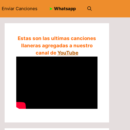
Enviar Canciones
➤
Whatsapp
Estas son las ultimas canciones
llaneras agregadas a nuestro
canal de
YouTube