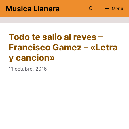
Saltar
Musica Llanera
Menú
al
contenido
Todo te salio al reves –
Francisco Gamez – «Letra
y cancion»
11 octubre, 2016