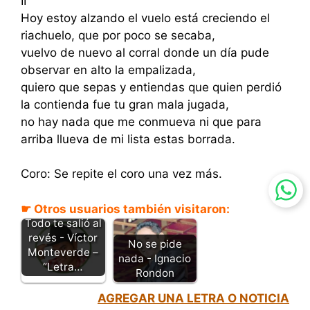
II
Hoy estoy alzando el vuelo está creciendo el
riachuelo, que por poco se secaba,
vuelvo de nuevo al corral donde un día pude
observar en alto la empalizada,
quiero que sepas y entiendas que quien perdió
la contienda fue tu gran mala jugada,
no hay nada que me conmueva ni que para
arriba llueva de mi lista estas borrada.
Coro: Se repite el coro una vez más.
☛ Otros usuarios también visitaron:
Todo te salió al
revés - Víctor
No se pide
Monteverde –
nada - Ignacio
“Letra…
Rondon
AGREGAR UNA LETRA O NOTICIA