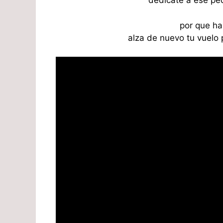
dedícate a ese peq
por que has
alza de nuevo tu vuelo p