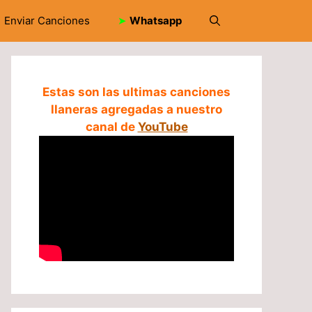
Enviar Canciones
➤
Whatsapp
Estas son las ultimas canciones
llaneras agregadas a nuestro
canal de
YouTube