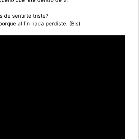
ueño que late dentro de tí.
 de sentirte triste?
orque al fin nada perdiste. (Bis)