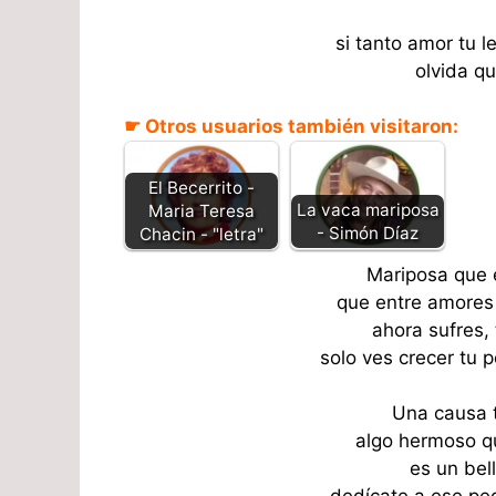
si tanto amor tu le
olvida qu
☛ Otros usuarios también visitaron:
El Becerrito -
La vaca mariposa
Maria Teresa
- Simón Díaz
Chacin - "letra"
Mariposa que 
que entre amores 
ahora sufres, 
solo ves crecer tu pe
Una causa t
algo hermoso qu
es un bell