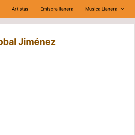
Artistas
Emisora llanera
Musica Llanera
tobal Jiménez