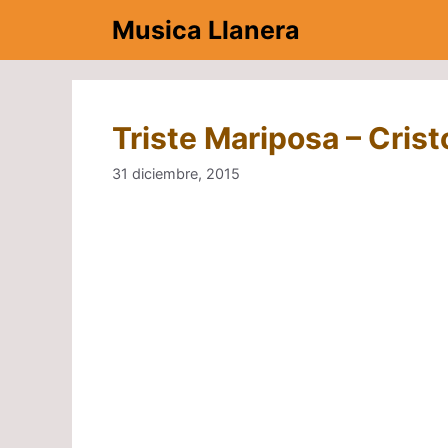
Saltar
Musica Llanera
al
contenido
Triste Mariposa – Cris
31 diciembre, 2015