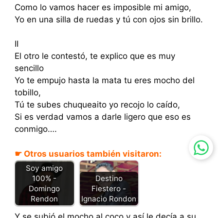
Como lo vamos hacer es imposible mi amigo,
Yo en una silla de ruedas y tú con ojos sin brillo.
II
El otro le contestó, te explico que es muy
sencillo
Yo te empujo hasta la mata tu eres mocho del
tobillo,
Tú te subes chuqueaito yo recojo lo caído,
Si es verdad vamos a darle ligero que eso es
conmigo….
☛ Otros usuarios también visitaron:
Soy amigo
100% -
Destino
Domingo
Fiestero -
Rendon
Ignacio Rondon
Y se subió el mocho al coco y así le decía a su