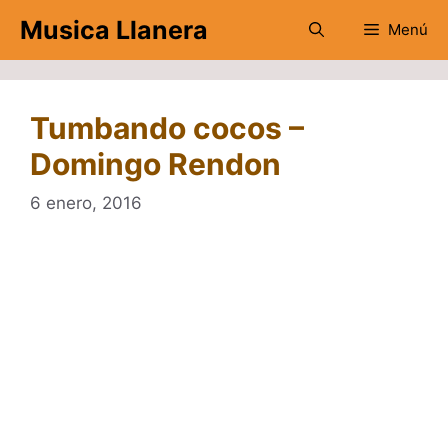
Saltar
Musica Llanera
Menú
al
contenido
Tumbando cocos –
Domingo Rendon
6 enero, 2016