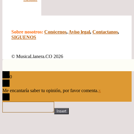
Sobre nosotros:
Conócenos
,
Aviso legal
,
Contactanos
,
SIGUENOS
© MusicaLlanera.CO 2026
0
Me encantaría saber tu opinión, por favor comenta.
x
Insert