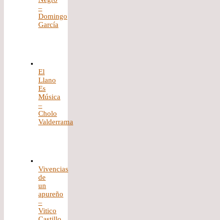
–
Domingo
García
El
Llano
Es
Música
–
Cholo
Valderrama
Vivencias
de
un
apureño
–
Vitico
Castillo