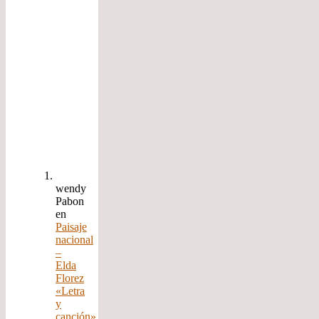
wendy
Pabon
en
Paisaje
nacional
–
Elda
Florez
«Letra
y
canción»