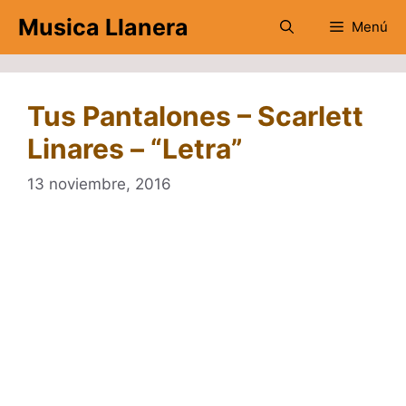
Saltar
Musica Llanera
Menú
al
contenido
Tus Pantalones – Scarlett
Linares – “Letra”
13 noviembre, 2016