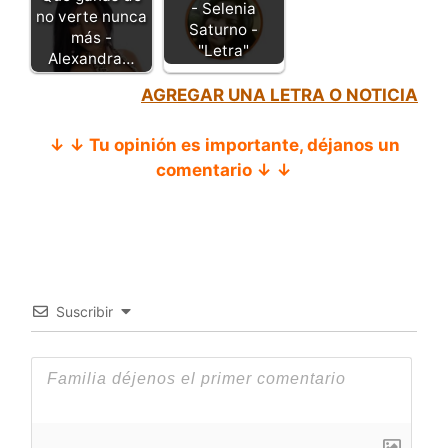
- Selenia
no verte nunca
Saturno -
más -
"Letra"
Alexandra…
AGREGAR UNA LETRA O NOTICIA
↓ ↓ Tu opinión es importante, déjanos un
comentario ↓ ↓
Suscribir