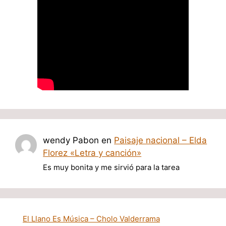
wendy Pabon
en
Paisaje nacional – Elda
Florez «Letra y canción»
Es muy bonita y me sirvió para la tarea
El Llano Es Música – Cholo Valderrama