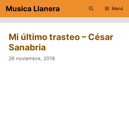
Saltar
Musica Llanera
Menú
al
contenido
Mi último trasteo – César
Sanabria
26 noviembre, 2019