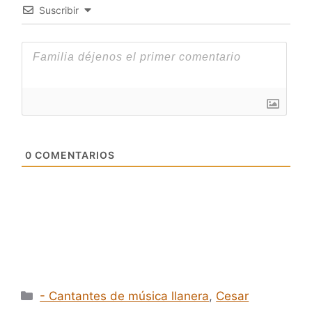
Suscribir
0
COMENTARIOS
Categorías
- Cantantes de música llanera
,
Cesar