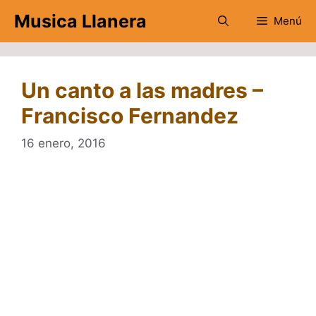
Saltar
Musica Llanera
Menú
al
contenido
Un canto a las madres –
Francisco Fernandez
16 enero, 2016