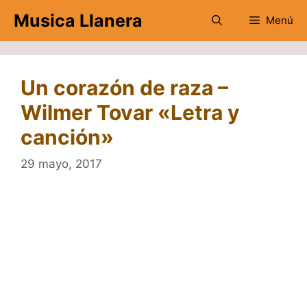
Saltar
Musica Llanera
Menú
al
contenido
Un corazón de raza –
Wilmer Tovar «Letra y
canción»
29 mayo, 2017