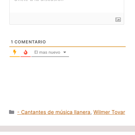
1
COMENTARIO
El mas nuevo
Categorías
- Cantantes de música llanera
,
Wilmer Tovar