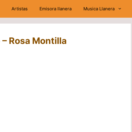
Artistas
Emisora llanera
Musica Llanera
 – Rosa Montilla