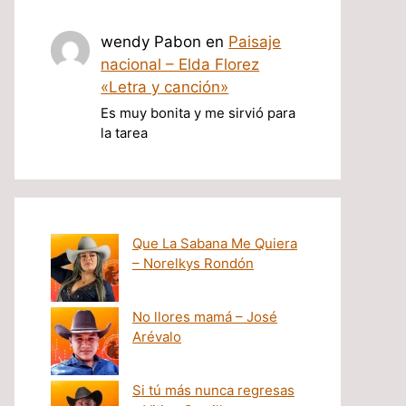
wendy Pabon
en
Paisaje
nacional – Elda Florez
«Letra y canción»
Es muy bonita y me sirvió para
la tarea
Que La Sabana Me Quiera
– Norelkys Rondón
No llores mamá – José
Arévalo
Si tú más nunca regresas