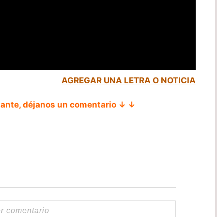
AGREGAR UNA LETRA O NOTICIA
tante, déjanos un comentario ↓ ↓