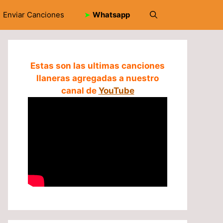
Enviar Canciones
➤
Whatsapp
Estas son las ultimas canciones
llaneras agregadas a nuestro
canal de
YouTube