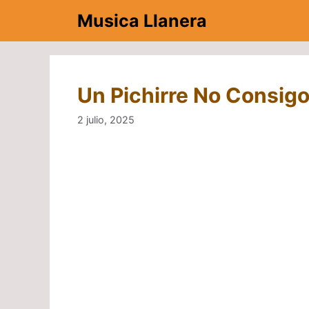
Saltar
Musica Llanera
al
contenido
Un Pichirre No Consigo
2 julio, 2025