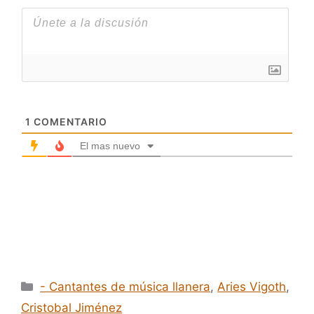
1
COMENTARIO
El mas nuevo
Categorías
- Cantantes de música llanera
,
Aries Vigoth
,
Cristobal Jiménez