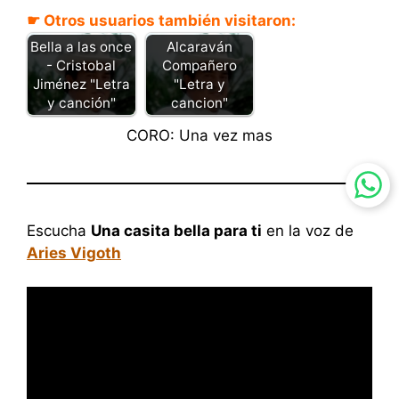
☛ Otros usuarios también visitaron:
Bella a las once
Alcaraván
- Cristobal
Compañero
Jiménez "Letra
"Letra y
y canción"
cancion"
CORO: Una vez mas
Escucha
Una casita bella para ti
en la voz de
Aries Vigoth