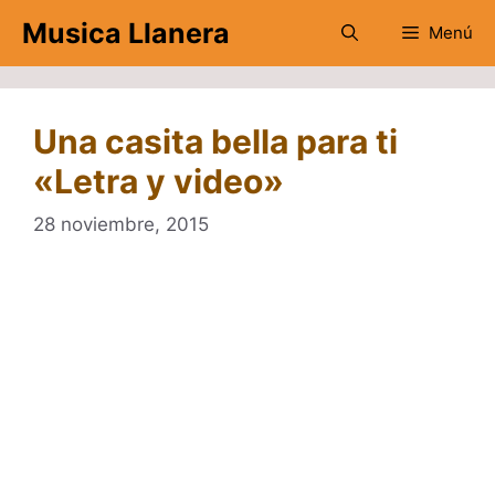
Saltar
Musica Llanera
Menú
al
contenido
Una casita bella para ti
«Letra y video»
28 noviembre, 2015