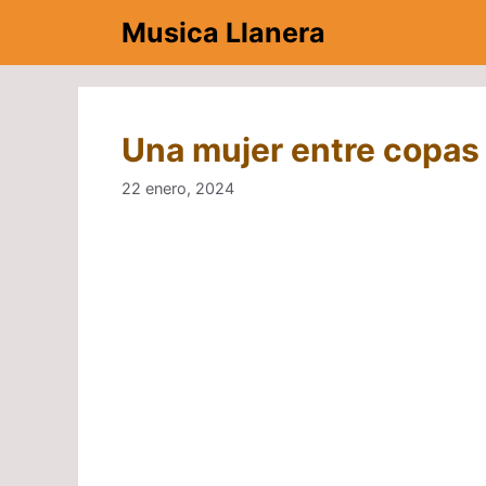
Saltar
Musica Llanera
al
contenido
Una mujer entre copas
22 enero, 2024