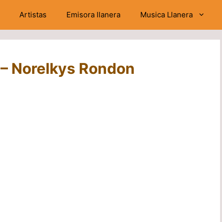
Artistas
Emisora llanera
Musica Llanera
 – Norelkys Rondon