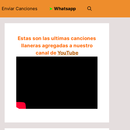
Enviar Canciones
➤
Whatsapp
Estas son las ultimas canciones
llaneras agregadas a nuestro
canal de
YouTube