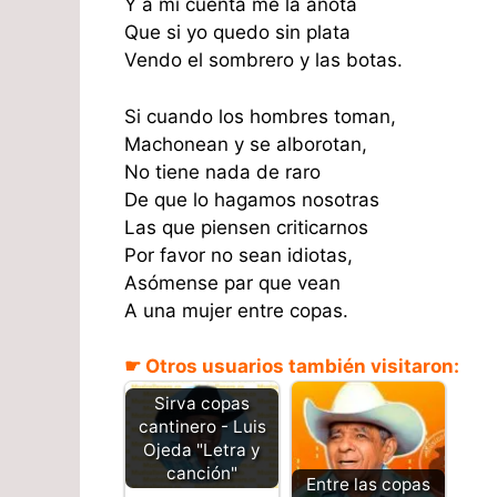
Y a mi cuenta me la anota
Que si yo quedo sin plata
Vendo el sombrero y las botas.
Si cuando los hombres toman,
Machonean y se alborotan,
No tiene nada de raro
De que lo hagamos nosotras
Las que piensen criticarnos
Por favor no sean idiotas,
Asómense par que vean
A una mujer entre copas.
☛ Otros usuarios también visitaron:
Sirva copas
cantinero - Luis
Ojeda "Letra y
canción"
Entre las copas