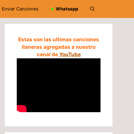
Enviar Canciones
➤
Whatsapp
Estas son las ultimas canciones
llaneras agregadas a nuestro
canal de
YouTube