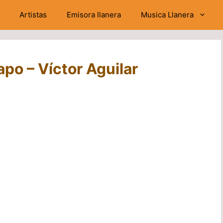
Artistas
Emisora llanera
Musica Llanera
apo – Víctor Aguilar