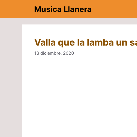
Saltar
Musica Llanera
al
contenido
Valla que la lamba un s
13 diciembre, 2020