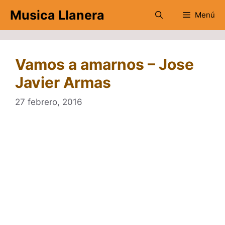
Saltar
Musica Llanera
Menú
al
contenido
Vamos a amarnos – Jose
Javier Armas
27 febrero, 2016