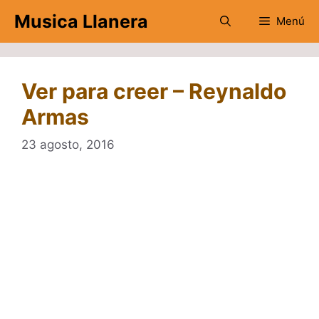
Saltar
Musica Llanera
Menú
al
contenido
Ver para creer – Reynaldo
Armas
23 agosto, 2016