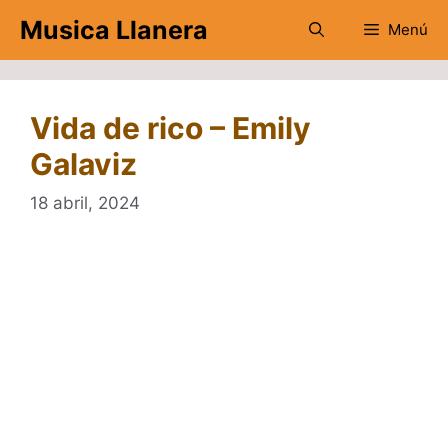
Saltar
Musica Llanera
Menú
al
contenido
Vida de rico – Emily
Galaviz
18 abril, 2024