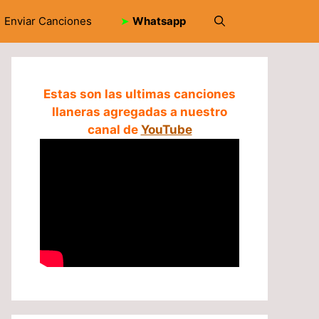
Enviar Canciones
➤
Whatsapp
Estas son las ultimas canciones
llaneras agregadas a nuestro
canal de
YouTube