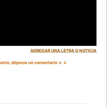
AGREGAR UNA LETRA O NOTICIA
tante, déjanos un comentario ↓ ↓