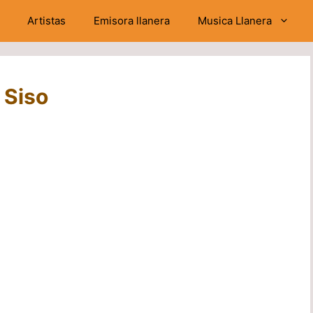
Artistas
Emisora llanera
Musica Llanera
 Siso