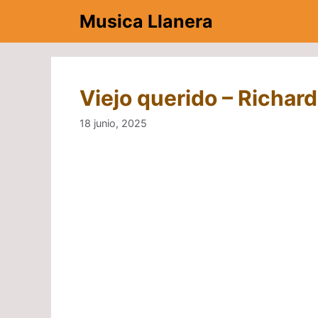
Saltar
Musica Llanera
al
contenido
Viejo querido – Richard
18 junio, 2025