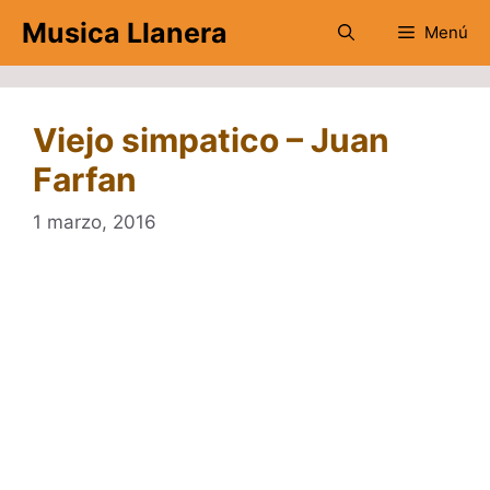
Saltar
Musica Llanera
Menú
al
contenido
Viejo simpatico – Juan
Farfan
1 marzo, 2016