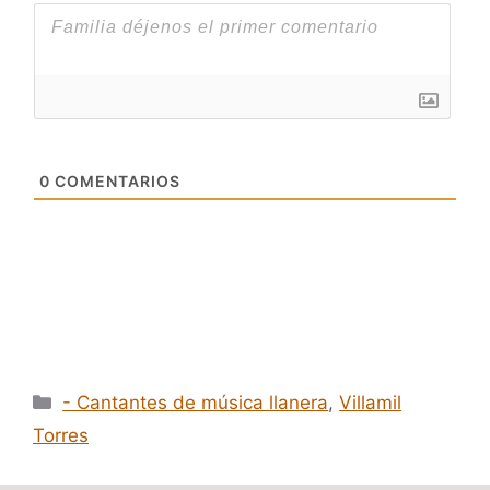
0
COMENTARIOS
Categorías
- Cantantes de música llanera
,
Villamil
Torres