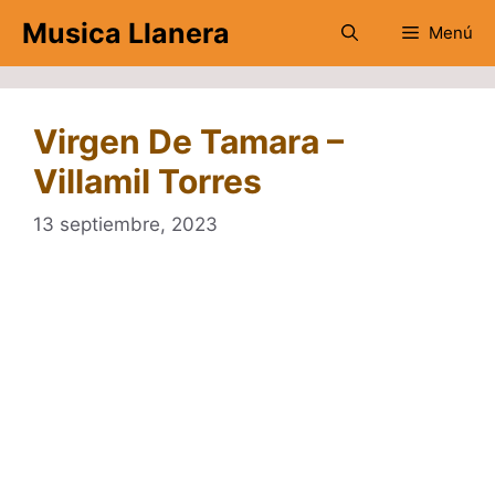
Saltar
Musica Llanera
Menú
al
contenido
Virgen De Tamara –
Villamil Torres
13 septiembre, 2023