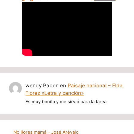
wendy Pabon
en
Paisaje nacional – Elda
Florez «Letra y canción»
Es muy bonita y me sirvió para la tarea
No llores mamá – José Arévalo