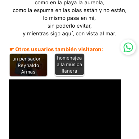
como en la playa la aureola,
como la espuma en las olas están y no están,
lo mismo pasa en mi,
sin poderlo evitar,
y mientras sigo aquí, con vista al mar.
☛ Otros usuarios también visitaron:
Nacho
La felicidad de
homenajea
un pensador -
a la música
Reynaldo
llanera
Armas