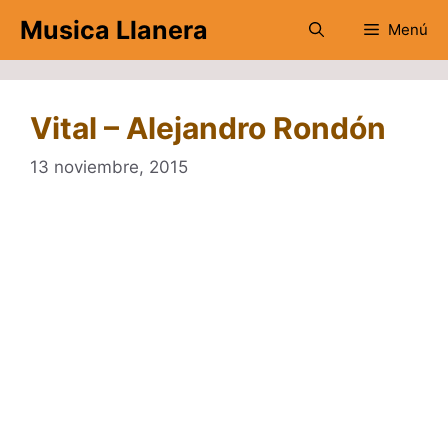
Saltar
Musica Llanera
Menú
al
contenido
Vital – Alejandro Rondón
13 noviembre, 2015