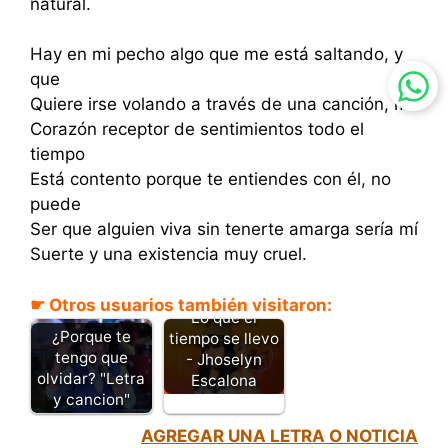
natural.
Hay en mi pecho algo que me está saltando, y
que
Quiere irse volando a través de una canción, mi
Corazón receptor de sentimientos todo el
tiempo
Está contento porque te entiendes con él, no
puede
Ser que alguien viva sin tenerte amarga sería mí
Suerte y una existencia muy cruel.
☛ Otros usuarios también visitaron:
Lo que el
¿Porque te
tiempo se llevo
tengo que
- Jhoselyn
olvidar? "Letra
Escalona
y cancion"
AGREGAR UNA LETRA O NOTICIA