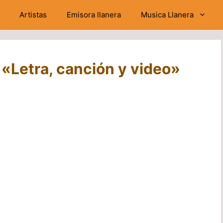
Artistas
Emisora llanera
Musica Llanera
o «Letra, canción y video»