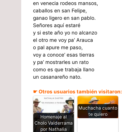
en venecia rodeos mansos,
caballos en san Felipe,
ganao ligero en san pablo.
Señores aquí estaré
y si este año yo no alcanzo
el otro me voy pa’ Arauca
o pal apure me paso,
voy a conoce’ esas tierras
y pa’ mostrarles un rato
como es que trabaja llano
un casanareño nato.
☛ Otros usuarios también visitaron:
Muchacha cuanto
te quiero
Homenaje al
Cholo Valderrama
por Nathalia