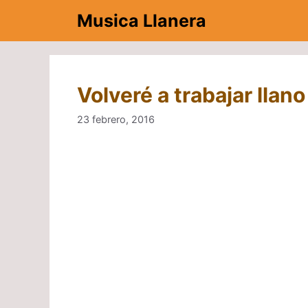
Saltar
Musica Llanera
al
contenido
Volveré a trabajar llan
23 febrero, 2016