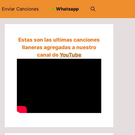
Enviar Canciones
➤
Whatsapp
Estas son las ultimas canciones
llaneras agregadas a nuestro
canal de
YouTube