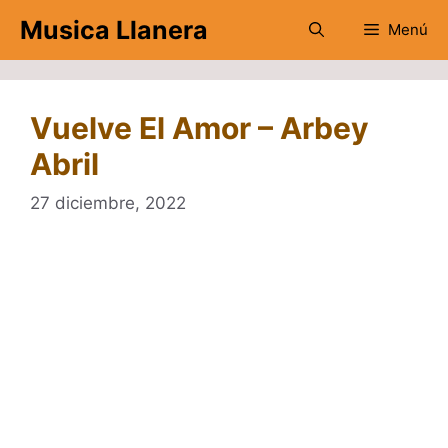
Saltar
Musica Llanera
Menú
al
contenido
Vuelve El Amor – Arbey
Abril
27 diciembre, 2022