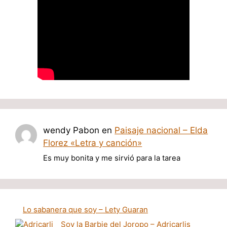
wendy Pabon
en
Paisaje nacional – Elda
Florez «Letra y canción»
Es muy bonita y me sirvió para la tarea
Lo sabanera que soy – Lety Guaran
Soy la Barbie del Joropo – Adricarlis