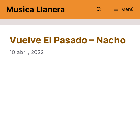
Saltar
Musica Llanera
Menú
al
contenido
Vuelve El Pasado – Nacho
10 abril, 2022